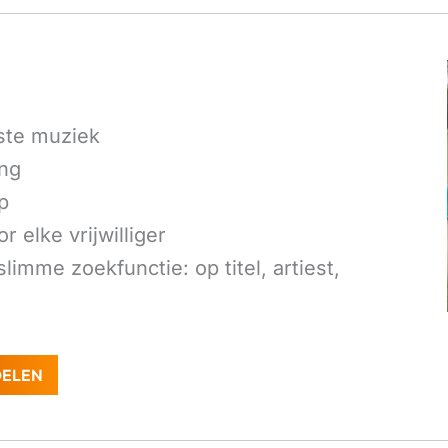
ste muziek
ing
p
 elke vrijwilliger
imme zoekfunctie: op titel, artiest,
DELEN