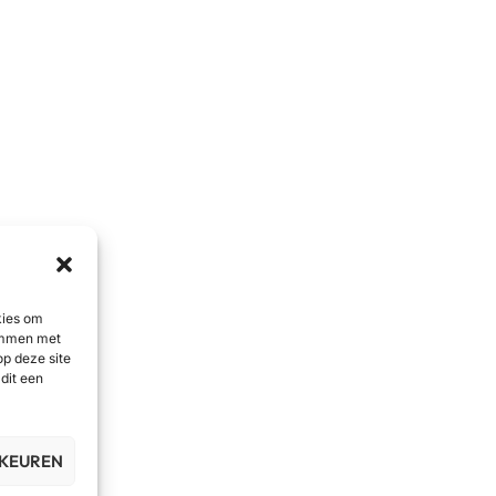
kies om
temmen met
op deze site
dit een
RKEUREN