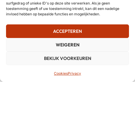
surfgedrag of unieke ID's op deze site verwerken. Als je geen
toestemming geeft of uw toestemming intrekt, kan dit een nadelige
invloed hebben op bepaalde functies en mogelijkheden.
ACCEPTEREN
WEIGEREN
BEKIJK VOORKEUREN
Cookies
Privacy
BCM Music Systems is aangesloten bij erkende
organisaties in de muziekbranche