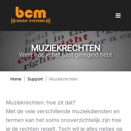
Ga
naar
de
inhoud
MUZIEKRECHTEN
Weet hoe je het juist geregeld hebt
Home
|
Support
| Muziekrechten
Muziekrechten: hoe zit dat?
Met de vele verschillende muziekdiensten en
termen kan het soms onoverzichtelijk zijn hoe
je de rechten regelt. Toch wil je alles netjes op