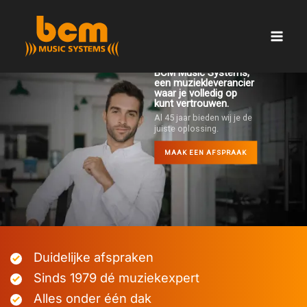
Ga
naar
de
inhoud
BCM Music Systems,
een muziekleverancier
waar je volledig op
kunt vertrouwen.
Al 45 jaar bieden wij je de
juiste oplossing.
MAAK EEN AFSPRAAK
Duidelijke afspraken
Sinds 1979 dé muziekexpert
Alles onder één dak