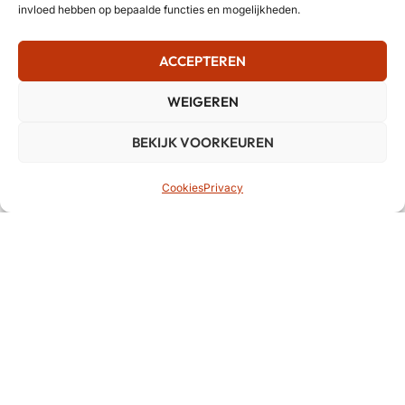
invloed hebben op bepaalde functies en mogelijkheden.
ACCEPTEREN
WEIGEREN
BEKIJK VOORKEUREN
Cookies
Privacy
BCM Music Systems is aangesloten bij erkende
organisaties in de muziekbranche