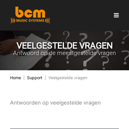
Ga
naar
de
inhoud
VEELGESTELDE VRAGEN
Antwoord op de meestgestelde vragen
Home
|
Support
| Veelgestelde vragen
Antwoorden op veelgestelde vragen