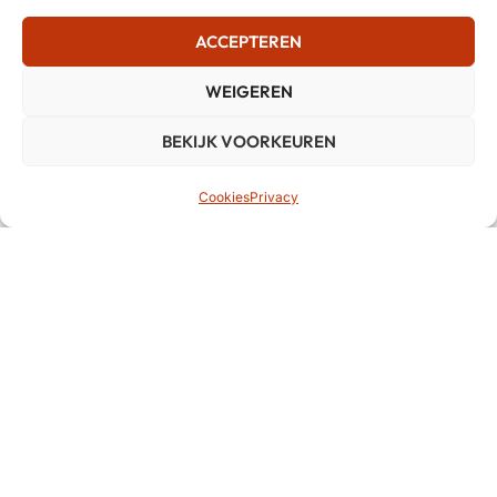
ACCEPTEREN
WEIGEREN
BEKIJK VOORKEUREN
Cookies
Privacy
BCM Music Systems is aangesloten bij erkende
organisaties in de muziekbranche