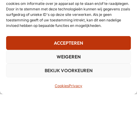
cookies om informatie over je apparaat op te slaan en/of te raadplegen.
Door in te stemmen met deze technologieën kunnen wij gegevens zoals
surfgedrag of unieke ID's op deze site verwerken. Als je geen
toestemming geeft of uw toestemming intrekt, kan dit een nadelige
invloed hebben op bepaalde functies en mogelijkheden.
ACCEPTEREN
WEIGEREN
BEKIJK VOORKEUREN
Cookies
Privacy
BCM Music Systems is aangesloten bij erkende
organisaties in de muziekbranche