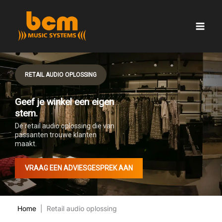
Ga
naar
de
inhoud
RETAIL AUDIO OPLOSSING
Geef je winkel een eigen
stem.
De retail audio oplossing die van
passanten trouwe klanten
maakt.
VRAAG EEN ADVIESGESPREK AAN
Home
| Retail audio oplossing