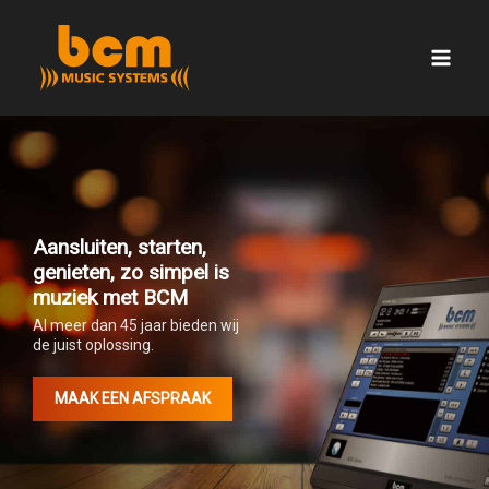
Ga
naar
de
inhoud
Aansluiten, starten,
genieten, zo simpel is
muziek met BCM
Al meer dan 45 jaar bieden wij
de juist oplossing.
MAAK EEN AFSPRAAK