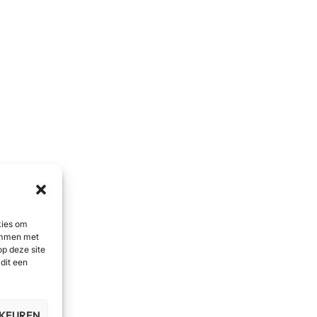
kies om
temmen met
op deze site
dit een
RKEUREN