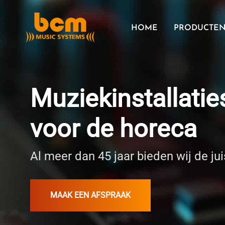
Ga
naar
HOME
PRODUCTE
de
inhoud
Muziekinstallatie
voor de horeca
Al meer dan 45 jaar bieden wij de jui
MAAK EEN AFSPRAAK