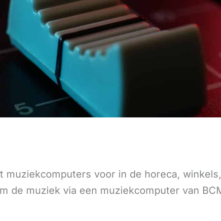
muziekcomputers voor in de horeca, winkels, 
. Om de muziek via een muziekcomputer van BC