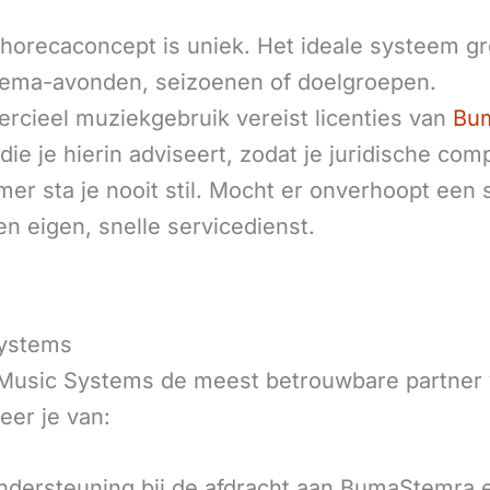
horecaconcept is uniek. Het ideale systeem gro
thema-avonden, seizoenen of doelgroepen.
cieel muziekgebruik vereist licenties van
Bu
die je hierin adviseert, zodat je juridische co
r sta je nooit stil. Mocht er onverhoopt een st
n eigen, snelle servicedienst.
Systems
 Music Systems de meest betrouwbare partner 
eer je van:
ndersteuning bij de afdracht aan BumaStemra 