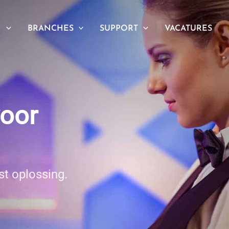
N
BRANCHES
SUPPORT
VACATURES
oor
st oplossing.