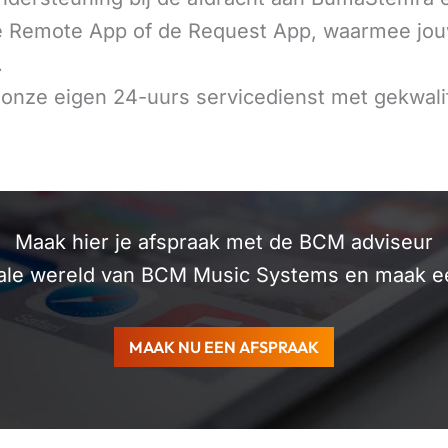
 Remote App of de Request App, waarmee jouw
.
 onze eigen 24-uurs servicedienst met gekwali
Maak hier je afspraak met de BCM adviseur
ale wereld van BCM Music Systems en maak ee
MAAK NU EEN AFSPRAAK