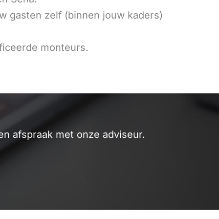
 gasten zelf (binnen jouw kaders)
ficeerde monteurs.
n afspraak met onze adviseur.