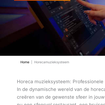
Home
| Horecamuzieksysteem
Horeca muzieksysteem: Professionele 
In de dynamische wereld van de horeca 
creëren van de gewenste sfeer in jouw
nu een sfeervol restaurant, een bruise