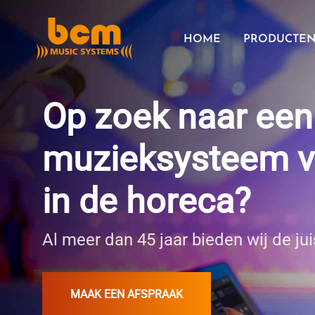
Ga
naar
HOME
PRODUCTE
de
inhoud
Op zoek naar een
muzieksysteem v
in de horeca?
Al meer dan 45 jaar bieden wij de jui
MAAK EEN AFSPRAAK