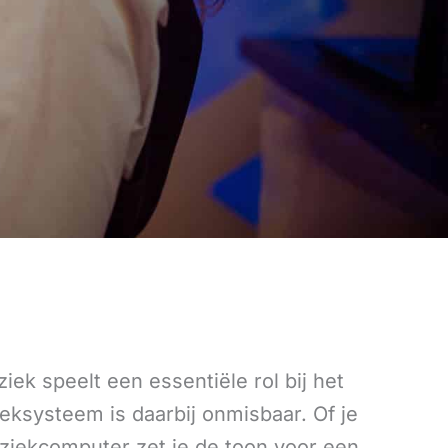
ek speelt een essentiële rol bij het
eksysteem is daarbij onmisbaar. Of je
muziekcomputer zet je de toon voor een