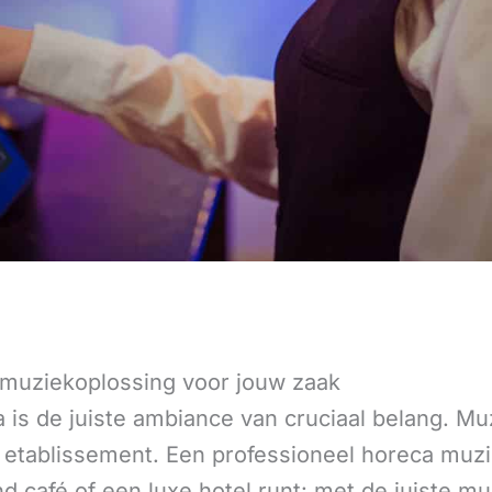
muziekoplossing voor jouw zaak
is de juiste ambiance van cruciaal belang. Muzi
 etablissement. Een professioneel horeca muzi
nd café of een luxe hotel runt: met de juiste 